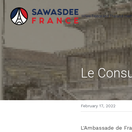
Where France and Thailand meet!
Le Consu
February 17, 2022
L'Ambassade de Fran