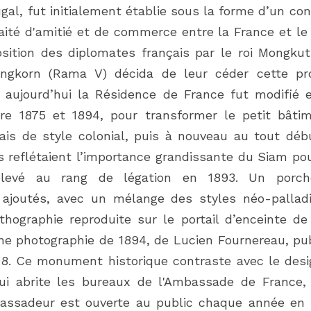
gal, fut initialement établie sous la forme d’un con
aité d'amitié et de commerce entre la France et le 
sition des diplomates français par le roi Mongkut
ongkorn (Rama V) décida de leur céder cette pro
 aujourd’hui la Résidence de France fut modifié 
tre 1875 et 1894, pour transformer le petit bâtim
ais de style colonial, puis à nouveau au tout déb
 reflétaient l’importance grandissante du Siam pou
élevé au rang de légation en 1893. Un porch
joutés, avec un mélange des styles néo-palladien
ithographie reproduite sur le portail d’enceinte de
une photographie de 1894, de Lucien Fournereau, pub
898. Ce monument historique contraste avec le des
i abrite les bureaux de l'Ambassade de France, 
assadeur est ouverte au public chaque année en 