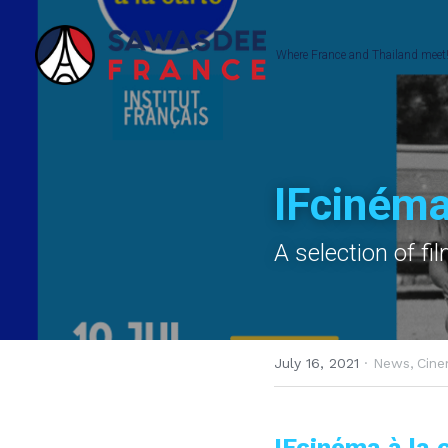
Where France and Thailand meet!
IFcinéma
A selection of fi
July 16, 2021
·
News,
Cine
IFcinéma à la 