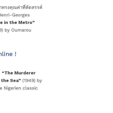
กทรงคุณค่าที่คัดสรรค์
Henri-Georges 
“Zazie in the Metro” 
9) by Oumarou 
line !
 
“The Murderer 
 the Sea”
 (1949) by 
 (1960) by Louis Malle, and the Nigerien classic 