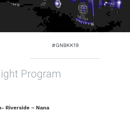
#GNBKK19
 Night Program
m- Riverside – Nana