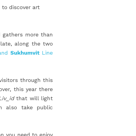
to discover art 
d gathers more than 
late, along the two 
and 
Sukhumvit
 Line 
isitors through this 
ver, this year there 
Liv_id
 that will light 
 also take public 
on you need to enjoy 