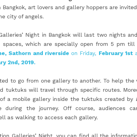
n Bangkok, art lovers and gallery hoppers are invited 
he city of angels.
 Galleries’ Night in Bangkok will last two nights an
t spaces, which are specially open from 5 pm till 
ne, Sathorn and riverside
 on Friday, 
February 1st
 
ry 2nd, 2019.
ted to go from one gallery to another. To help the v
d tuktuks will travel through specific routes. Moreo
 of a mobile gallery inside the tuktuks created by 
e during the journey. Off course, audiences can
ll as walking to access each gallery.
ion Galleries’ Night, you can find all the informati