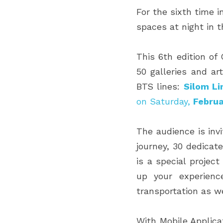
For the sixth time i
spaces at night in t
This 6th edition of
50 galleries and ar
BTS lines: 
Silom Li
on Saturday, 
Februa
The audience is invi
journey, 30 dedicate
is a special project
up your experienc
transportation as we
With Mobile Applicat