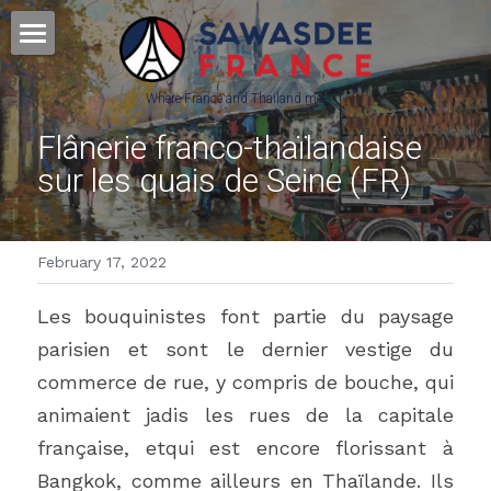
Home - หน้าหลัก
Where France and Thailand meet! 
Culture - วัฒนธรรม
Flânerie franco-thaïlandaise 
sur les quais de Seine (FR)
Français - ภาษาฝรั่งเศส
Science&Education - วิทยาศาสตร์
February 17, 2022
Press & Partners
Les bouquinistes font partie du paysage 
POWERED BY
parisien et sont le dernier vestige du 
commerce de rue, y compris de bouche, qui 
animaient jadis les rues de la capitale 
française, etqui est encore florissant à 
Bangkok, comme ailleurs en Thaïlande. Ils 