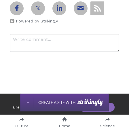
Powered by Strikingly
Submit
Cancel
This website is built with Strikingly.
CREATE A SITE WITH
START NOW
Create your FREE website today!
Culture
Home
Science