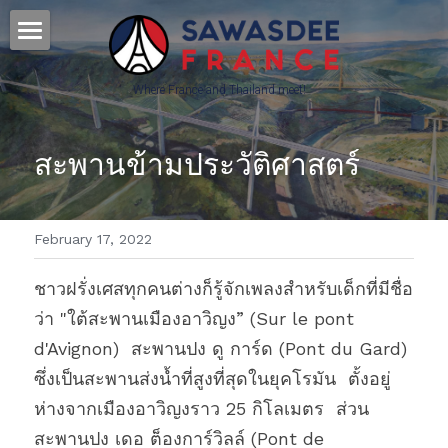
Home - หน้าหลัก
Where France and Thailand meet! 
Culture - วัฒนธรรม
สะพานข้ามประวัติศาสตร์
Français - ภาษาฝรั่งเศส
Science&Education - วิทยาศาสตร์
February 17, 2022
Press & Partners
ชาวฝรั่งเศสทุกคนต่างก็รู้จักเพลงสำหรับเด็กที่มีชื่อ
POWERED BY
ว่า "ใต้สะพานเมืองอาวิญง” (Sur le pont 
d'Avignon)  สะพานปง ดู การ์ด (Pont du Gard) 
ซึ่งเป็นสะพานส่งน้ำที่สูงที่สุดในยุคโรมัน  ตั้งอยู่
ห่างจากเมืองอาวิญงราว 25 กิโลเมตร  ส่วน
สะพานปง เดอ ต็องการ์วิลล์ (Pont de 