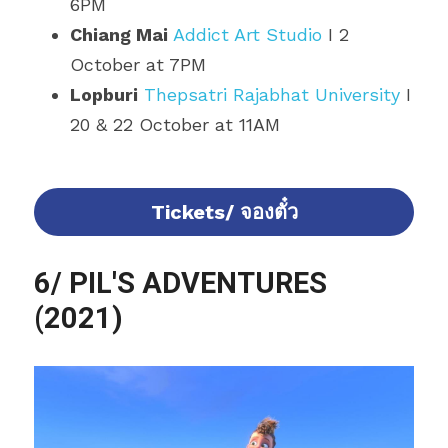
6PM
Chiang Mai
Addict Art Studio
 I 2 
October at 7PM
Lopburi
Thepsatri Rajabhat University
 I 
20 & 22 October at 11AM
Tickets/ จองตั๋ว
6/ PIL'S ADVENTURES 
(2021)