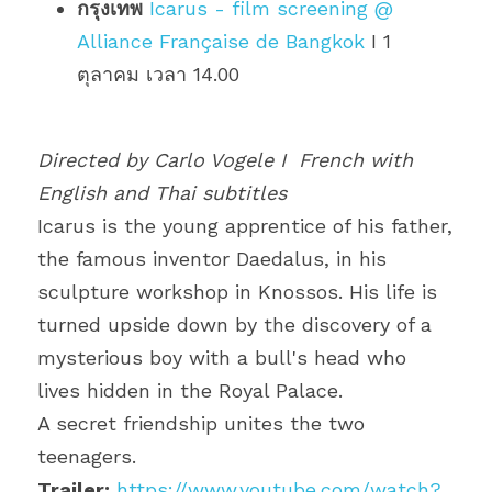
กรุงเทพ
Icarus - film screening @ 
Alliance Française de Bangkok
I 1 
ตุลาคม เวลา 14.00
Directed by Carlo Vogele I 
French with 
English and Thai subtitles
Icarus is the young apprentice of his father, 
the famous inventor Daedalus, in his 
sculpture workshop in Knossos. His life is 
turned upside down by the discovery of a 
mysterious boy with a bull's head who 
lives hidden in the Royal Palace. 
A secret friendship unites the two 
teenagers. 
Trailer:
https://www.youtube.com/watch?