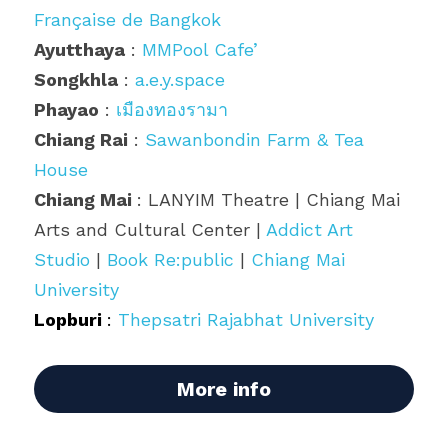
Française de Bangkok
Ayutthaya
 : 
MMPool Cafe’
Songkhla
 : 
a.e.y.space
Phayao
 : 
เมืองทองรามา
Chiang Rai
 : 
Sawanbondin Farm & Tea 
House
Chiang Mai 
: LANYIM Theatre 
|
 Chiang Mai 
Arts and Cultural Center 
|
Addict Art 
Studio
|
Book Re:public
|
Chiang Mai 
University
Lopburi 
:
Thepsatri Rajabhat University
More info