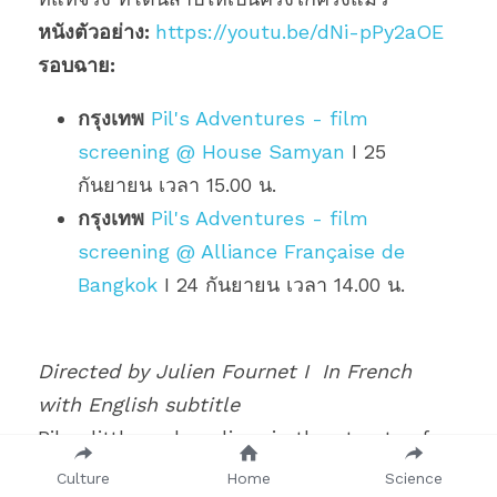
หนังตัวอย่าง: 
https://youtu.be/dNi-pPy2aOE
รอบฉาย:
กรุงเทพ
 Pil's Adventures - film 
screening @ House Samyan
 I 25 
กันยายน เวลา 15.00 น.
กรุงเทพ
Pil's Adventures - film 
screening @ Alliance Française de 
Bangkok
 I 24 กันยายน เวลา 14.00 น.
Directed by Julien Fournet I 
In French 
with English subtitle
Pil, a little orphan, lives in the streets of 
the city of Roc-en-Brume. With her three 
Culture
Home
Science