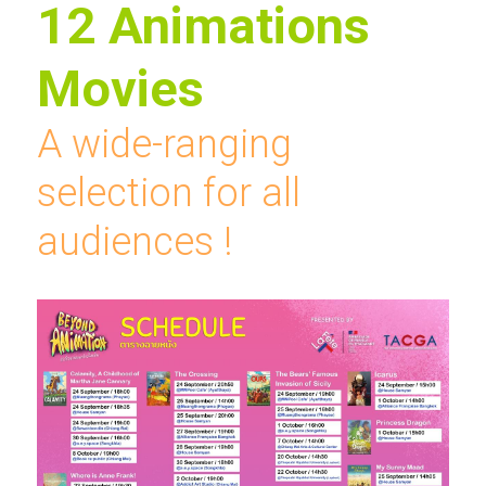
12 Animations 
Movies
A wide-ranging 
selection for all 
audiences !