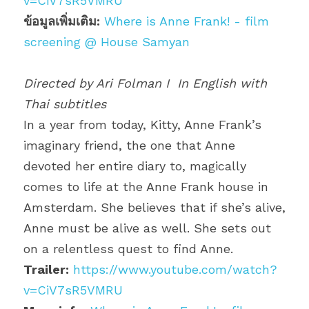
v=CiV7sR5VMRU
ข้อมูลเพิ่มเติม:
Where is Anne Frank! - film 
screening @ House Samyan
Directed by Ari Folman I 
In English with 
Thai subtitles 
In a year from today, Kitty, Anne Frank’s 
imaginary friend, the one that Anne 
devoted her entire diary to, magically 
comes to life at the Anne Frank house in 
Amsterdam. She believes that if she’s alive, 
Anne must be alive as well. She sets out 
on a relentless quest to find Anne.
Trailer:
https://www.youtube.com/watch?
v=CiV7sR5VMRU