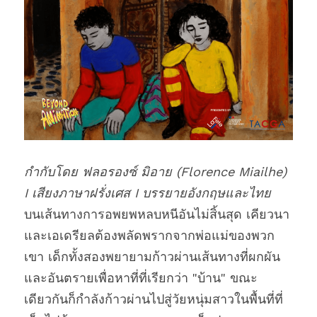
กำกับโดย ฟลอรองซ์ มิอาย (Florence Miailhe) 
I เ
สียงภาษาฝรั่งเศส I บรรยายอังกฤษและไทย
บนเส้นทางการอพยพหลบหนีอันไม่สิ้นสุด เคียวนา
และเอเดรียลต้องพลัดพรากจากพ่อแม่ของพวก
เขา เด็กทั้งสองพยายามก้าวผ่านเส้นทางที่ผกผัน
และอันตรายเพื่อหาที่ที่เรียกว่า "บ้าน" ขณะ
เดียวกันก็กำลังก้าวผ่านไปสู่วัยหนุ่มสาวในพื้นที่ที่