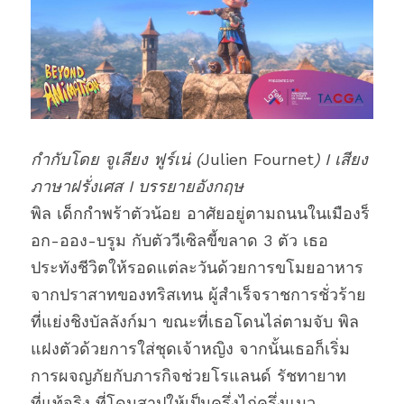
กำกับโดย จูเลียง ฟูร์เน่ (
Julien Fournet
) I เ
สียง
ภาษาฝรั่งเศส I บรรยายอังกฤษ
พิล เด็กกำพร้าตัวน้อย อาศัยอยู่ตามถนนในเมืองร็
อก-ออง-บรูม กับตัววีเซิลขี้ขลาด 3 ตัว เธอ
ประทังชีวิตให้รอดแต่ละวันด้วยการขโมยอาหาร
จากปราสาทของทริสเทน ผู้สำเร็จราชการชั่วร้าย
ที่แย่งชิงบัลลังก์มา ขณะที่เธอโดนไล่ตามจับ พิล 
แฝงตัวด้วยการใส่ชุดเจ้าหญิง จากนั้นเธอก็เริ่ม
การผจญภัยกับภารกิจช่วยโรแลนด์ รัชทายาท
ที่แท้จริง ที่โดนสาปให้เป็นครึ่งไก่ครึ่งแมว 