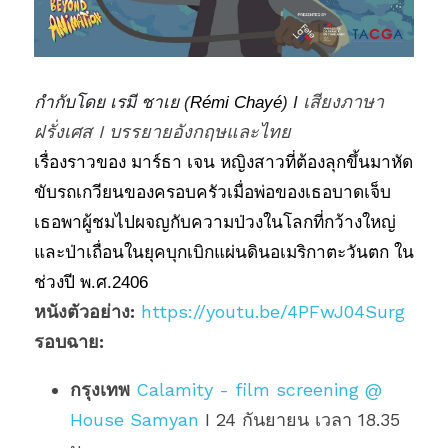
เสียงภาษา
กำกับโดย เรมี ชาเย (
Rémi Chayé
) I 
ฝรั่งเศส I บรรยายอังกฤษและไทย
เรื่องราวของ มาร์ธา เจน หญิงสาวที่ต้องลุกขึ้นมาหัด
ขับรถเกวียนของครอบครัวเมื่อพ่อของเธอบาดเจ็บ 
เธอพาผู้ชมไปผจญกับความป่วงในโลกที่กว้างใหญ่
และป่าเถื่อนในยุคบุกเบิกแผ่นดินอเมริกาตะวันตก ใน
ช่วงปี พ.ศ.2406 
หนังตัวอย่าง:
https://youtu.be/4PFwJ04Surg
รอบฉาย: 
กรุงเทพ
Calamity - film screening @ 
House Samyan
 I 24 กันยายน เวลา 18.35 