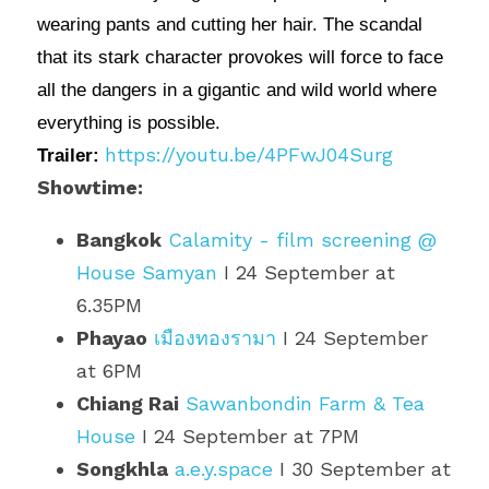
wearing pants and cutting her hair. The scandal 
that its stark character provokes will force to face 
all the dangers in a gigantic and wild world where 
everything is possible.
https://youtu.be/4PFwJ04Surg
Trailer:
Showtime: 
Bangkok
Calamity - film screening @ 
House Samyan
 I 24 September at 
6.35PM
Phayao
เมืองทองรามา
 I 24 September 
at 6PM
Chiang Rai
Sawanbondin Farm & Tea 
House
 I 
24 September at 7PM
Songkhla
a.e.y.space
 I 30 September at 