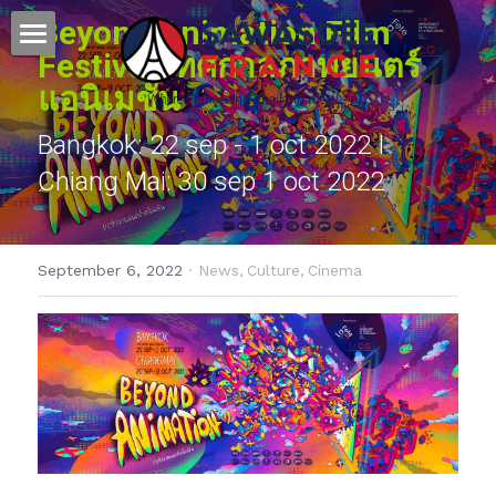
Beyond Animation Film 
Festival เทศกาลภาพยนตร์
Home - หน้าหลัก
แอนิเมชั่น
Where France and Thailand meet! 
Culture - วัฒนธรรม
Bangkok: 22 sep - 1 oct 2022 I 
Chiang Mai: 30 sep 1 oct 2022
Français - ภาษาฝรั่งเศส
Science&Education - วิทยาศาสตร์
September 6, 2022
·
News,
Culture,
Cinema
Press & Partners
POWERED BY