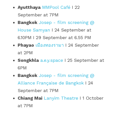
Ayutthaya
MMPool Café
 I 22 
September at 7PM
Bangkok
Josep - film screening @ 
House Samyan
 I 24 September at 
6.10PM I 29 September at 6.55 PM
Phayao
เมืองทองรามา
 I 24 September 
at 2PM
Songkhla
a.e.y.space
 I 25 September at 
6PM
Bangkok
Josep - film screening @ 
Alliance Française de Bangkok
 I 24 
September at 7PM
Chiang Mai
Lanyim Theatre
 I 1 October 
at 7PM