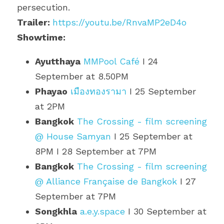
persecution.
Trailer: 
https://youtu.be/RnvaMP2eD4o
Showtime:
Ayutthaya
MMPool Café
 I 24 
September at 8.50PM
Phayao
เมืองทองรามา
 I 25 September 
at 2PM
Bangkok
The Crossing - film screening 
@ House Samyan
 I 25 September at 
8PM I 28 September at 7PM
Bangkok
The Crossing - film screening 
@ Alliance Française de Bangkok
 I 27 
September at 7PM
Songkhla
a.e.y.space
 I 30 September at 