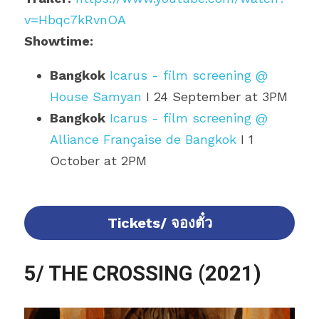
v=Hbqc7kRvnOA
Showtime:
Bangkok
Icarus - film screening @ 
House Samyan
I 24 September at 3PM
Bangkok
Icarus - film screening @ 
Alliance Française de Bangkok
I 1 
October at 2PM
Tickets/ จองตั๋ว
5/ THE CROSSING (2021)