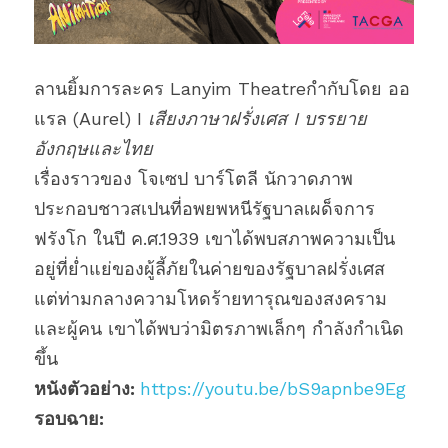
ลานยิ้มการละคร Lanyim Theatre
กำกับโดย ออ
แรล (Aurel) I 
เสียงภาษาฝรั่งเศส I บรรยาย
อังกฤษและไทย
เรื่องราวของ โจเซป บาร์โตลี นักวาดภาพ
ประกอบชาวสเปนที่อพยพหนีรัฐบาลเผด็จการ
ฟรังโก ในปี ค.ศ.1939 เขาได้พบสภาพความเป็น
อยู่ที่ย่ำแย่ของผู้ลี้ภัยในค่ายของรัฐบาลฝรั่งเศส 
แต่ท่ามกลางความโหดร้ายทารุณของสงคราม
และผู้คน เขาได้พบว่ามิตรภาพเล็กๆ กำลังกำเนิด
ขึ้น
หนังตัวอย่าง: 
https://youtu.be/bS9apnbe9Eg
รอบฉาย: 