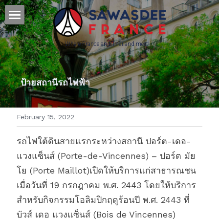
Home - หน้าหลัก
Where France and Thailand meet! 
Culture - วัฒนธรรม
Français - ภาษาฝรั่งเศส
ป้ายสถานีรถไฟฟ้า
Science&Education - วิทยาศาสตร์
February 15, 2022
Press & Partners
รถไฟใต้ดินสายแรกระหว่างสถานี ปอร์ต-เดอ-
POWERED BY
แวงแซ็นส์ (Porte-de-Vincennes) – ปอร์ต มัย
โย (Porte Maillot)เปิดให้บริการแก่สาธารณชน
เมื่อวันที่ 19 กรกฎาคม พ.ศ. 2443 โดยให้บริการ
สำหรับกิจกรรมโอลิมปิกฤดูร้อนปี พ.ศ. 2443 ที่ 
บัวส์ เดอ แวงแซ็นส์ (Bois de Vincennes) 